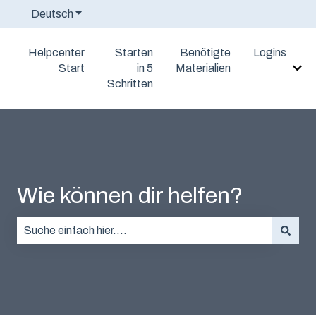
Deutsch
Untermenü für Übersetzungen anzeigen
Helpcenter
Starten
Benötigte
Logins
Start
in 5
Materialien
Unt
Schritten
Wie können dir helfen?
Es gibt keine Vorschläge, da das Suchfeld leer ist.