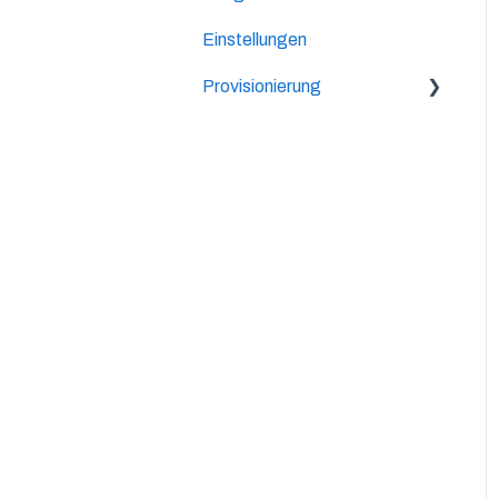
Einstellungen
Provisionierung
Lifetime-Provision
2-Level Provision
Allgemeines