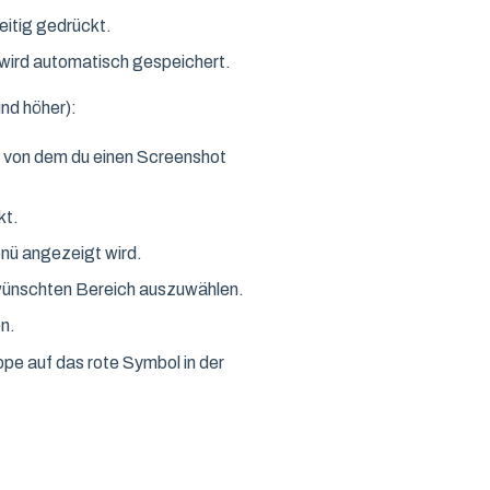
eitig gedrückt.
 wird automatisch gespeichert.
nd höher):
, von dem du einen Screenshot
kt.
nü angezeigt wird.
wünschten Bereich auszuwählen.
n.
e auf das rote Symbol in der