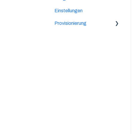
Einstellungen
Provisionierung
Lifetime-Provision
2-Level Provision
Allgemeines