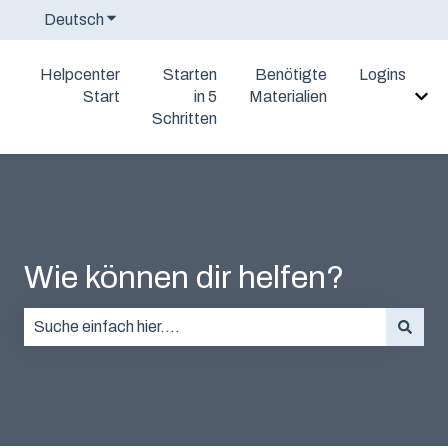
Deutsch
Untermenü für Übersetzungen anzeigen
Helpcenter
Starten
Benötigte
Logins
Start
in 5
Materialien
Unt
Schritten
Wie können dir helfen?
Es gibt keine Vorschläge, da das Suchfeld leer ist.