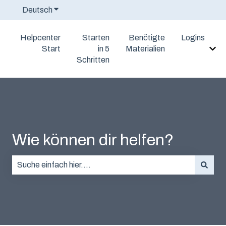
Deutsch
Untermenü für Übersetzungen anzeigen
Helpcenter
Starten
Benötigte
Logins
Start
in 5
Materialien
Unt
Schritten
Wie können dir helfen?
Es gibt keine Vorschläge, da das Suchfeld leer ist.