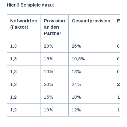
Hier 3 Beispiele dazu:
Networkfee
Provision
Gesamtprovision
Ersp
(Faktor)
an den
Partner
1,3
20%
26%
0%
1,3
15%
19,5%
0%
1,3
10%
13%
0%
1,2
20%
24%
2%
1,2
15%
18%
1,5
1,2
10%
12%
1%