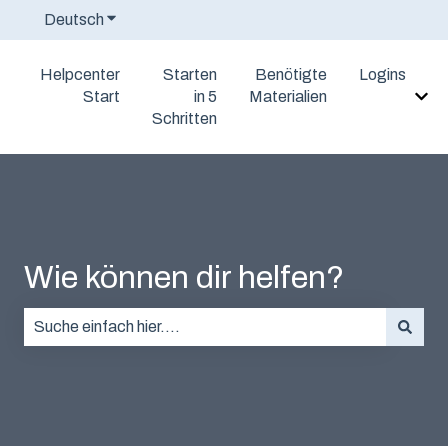
Deutsch
Untermenü für Übersetzungen anzeigen
Helpcenter
Starten
Benötigte
Logins
Start
in 5
Materialien
Unt
Schritten
Wie können dir helfen?
Es gibt keine Vorschläge, da das Suchfeld leer ist.