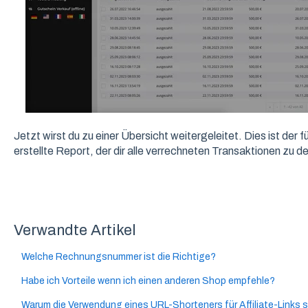
Jetzt wirst du zu einer Übersicht weitergeleitet. Dies ist der 
erstellte Report, der dir alle verrechneten Transaktionen zu
Verwandte Artikel
Welche Rechnungsnummer ist die Richtige?
Habe ich Vorteile wenn ich einen anderen Shop empfehle?
Warum die Verwendung eines URL-Shorteners für Affiliate-Links si