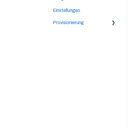
Einstellungen
Provisionierung
Lifetime-Provision
2-Level Provision
Allgemeines